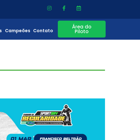
Área do
s
Campeões
Contato
Piloto