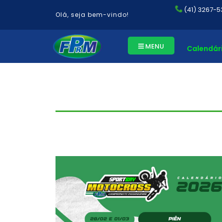
(41) 3267-53
Olá, seja bem-vindo!
MENU
Calendár