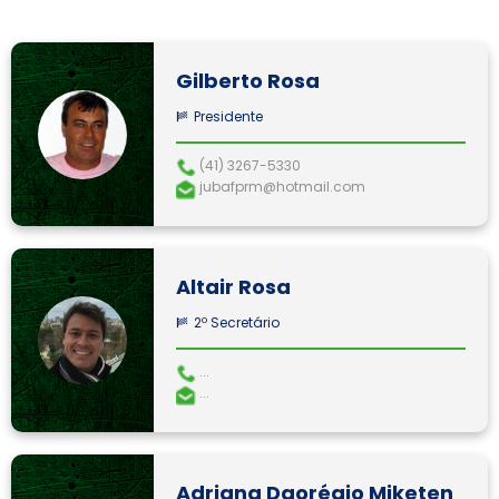
Gilberto Rosa
Presidente
(41) 3267-5330
jubafprm@hotmail.com
Altair Rosa
2º Secretário
...
...
Adriana Daorégio Miketen