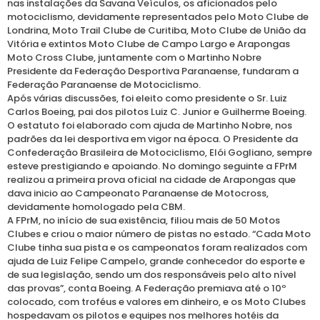
nas instalações da Savana Veículos, os aficionados pelo
motociclismo, devidamente representados pelo Moto Clube de
Londrina, Moto Trail Clube de Curitiba, Moto Clube de União da
Vitória e extintos Moto Clube de Campo Largo e Arapongas
Moto Cross Clube, juntamente com o Martinho Nobre
Presidente da Federação Desportiva Paranaense, fundaram a
Federação Paranaense de Motociclismo.
Após várias discussões, foi eleito como presidente o Sr. Luiz
Carlos Boeing, pai dos pilotos Luiz C. Junior e Guilherme Boeing.
O estatuto foi elaborado com ajuda de Martinho Nobre, nos
padrões da lei desportiva em vigor na época. O Presidente da
Confederação Brasileira de Motociclismo, Elói Gogliano, sempre
esteve prestigiando e apoiando. No domingo seguinte a FPrM
realizou a primeira prova oficial na cidade de Arapongas que
dava inicio ao Campeonato Paranaense de Motocross,
devidamente homologado pela CBM.
A FPrM, no início de sua existência, filiou mais de 50 Motos
Clubes e criou o maior número de pistas no estado. “Cada Moto
Clube tinha sua pista e os campeonatos foram realizados com
ajuda de Luiz Felipe Campelo, grande conhecedor do esporte e
de sua legislação, sendo um dos responsáveis pelo alto nível
das provas”, conta Boeing. A Federação premiava até o 10º
colocado, com troféus e valores em dinheiro, e os Moto Clubes
hospedavam os pilotos e equipes nos melhores hotéis da