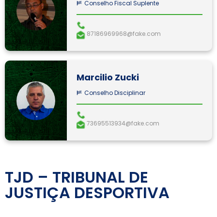
Conselho Fiscal Suplente
87186969968@fake.com
Marcilio Zucki
Conselho Disciplinar
73695513934@fake.com
TJD – TRIBUNAL DE
JUSTIÇA DESPORTIVA