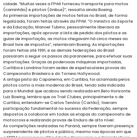
cidade. “Muitas vezes a FPrM forneceu transporte para motos
(caminhão) e pilotos (ônibus)”, ressalta ainda Boeing.
As primeiras importações de motos feitas no Brasil, de forma
legalizada, foram feitas através da FPrM. “O ministro do Esporte
e da Educação, Manoel Tubino, pessoalmente liberava as
importações, após aprovar a lista de pedido dos pilotos e as
guias de importação, as motos chegavam há cinco meses ao
Brasil livre de impostos”, relembram Boeing. As importações
foram feitas até 1991, e as demais federações do Brasil
passaram a seguir os passos da paranaense, para efetuar suas
importações. Graças as poderosas máquinas importadas,
Curitiba e Londrina foram sedes de espetaculares provas do
Campeonato Brasileiro e do Torneio Hollywood.
A antiga pista do Capanema, em Curitiba, foi aclamada pelos
pilotos como a mais moderna do Brasil, tendo sida indicada
para o Mundial que acabou sendo realizada em Belo Horizonte.
Luiz Boeing, lembra que os Trail Clubes, principalmente o de
Curitiba, entendam-se Carlos Tenório (Carlão), tiveram
participação fundamental no sucesso da Federação, sempre
dispostos a colaborar em todas as etapas do campeonato de
motocross e realizando provas de Enduro de alto nível.
As competições realizadas no Paraná, sempre tiveram presença
surpreendente de pilotos e público, mesmo nas épocas em que