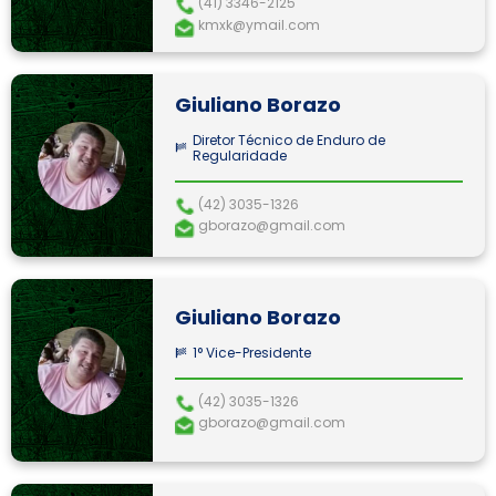
(41) 3346-2125
kmxk@ymail.com
Giuliano Borazo
Diretor Técnico de Enduro de
Regularidade
(42) 3035-1326
gborazo@gmail.com
Giuliano Borazo
1° Vice-Presidente
(42) 3035-1326
gborazo@gmail.com