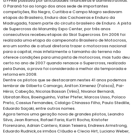
a FPRM passava por dificuldades financeiras e administrativas.
O Paraná foi ao longo dos anos sede de importantes
competições, Rio Negro, Curitiba e Campo Magro sediavam
etapas do Brasileiro, Enduro das Cachoeiras e Enduro da
Madrugada, fazem parte do circuito brasileiro de Enduro. A pista
de Supercross do Marumby Expo Center, por três anos
consecutivos recebeu etapas do Skol Supercross. Em 2006 foi
realizada uma etapa do campeonato Brasileiro de Motocross,
era um sonho de a atual diretoria trazer o motocross nacional
para a capital, mas infelizmente o tamanho do terreno não
oferece condições para uma pista de motocross, mas tudo deu
certo no ano de 2007 quando renasce o Supercross, realizado
pela Dunas, a prova foi considerada a melhor da temporada e
retorna em 2008.
Dentre os pilotos que se destacaram nestes 41 anos podemos
lembrar de Gilberto Camargo, Anilton Ximenez (Faísca), Pai-
Héroi, Cabeção, Nicolas Bassan (Véio), Nivanor Bernardi,
Ubiratan Rios, Boeinguinho, Valter Pfefer, Marcos Usso, Polaco
Preto, Cassius Fernandes, Cidalgo Chinasso Filho, Paulo Stedille,
Eduardo Saçaki, entre outros nomes.
Agora temos uma geração nova de grandes pilotos, Leandro
Silva, Jean Ramos, Rafael Faria, Kurtt Rocha, Kristofer
Florenzano, Adrian Cantero, Kaian Teixeira, Endrews Armstrong,
Eduardo Rudnick,os irmãos Cláudio e Clecio Hirt, Luciano Weber,