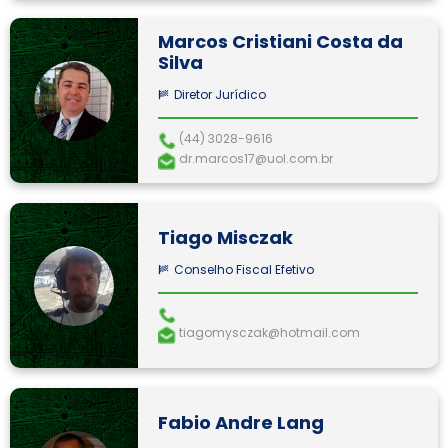
Marcos Cristiani Costa da
Silva
Diretor Jurídico
(44) 3028-9616
dr.marcos17@uol.com.br
Tiago Misczak
Conselho Fiscal Efetivo
tiagomysczak@hotmail.com
Fabio Andre Lang