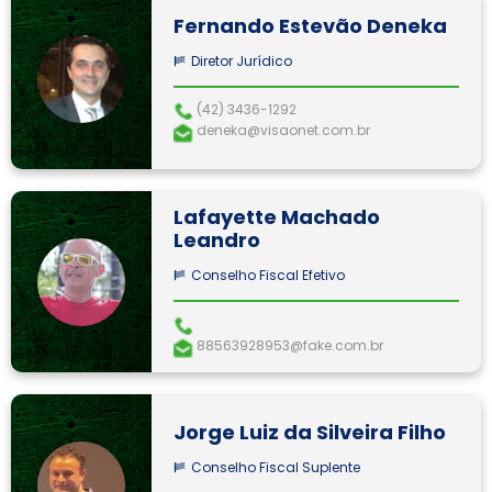
Fernando Estevão Deneka
Diretor Jurídico
(42) 3436-1292
deneka@visaonet.com.br
Lafayette Machado
Leandro
Conselho Fiscal Efetivo
88563928953@fake.com.br
Jorge Luiz da Silveira Filho
Conselho Fiscal Suplente